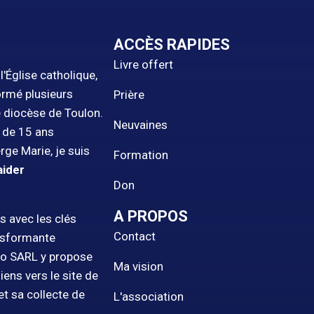
ACCÈS RAPIDES
Livre offert
'Église catholique,
ormé plusieurs
Prière
e diocèse de Toulon.
Neuvaines
s de 15 ans
rge Marie, je suis
Formation
aider
Don
A PROPOS
s avec les clés
Contact
ansformante
Pro SARL y propose
Ma vision
ens vers le site de
et sa collecte de
L'association