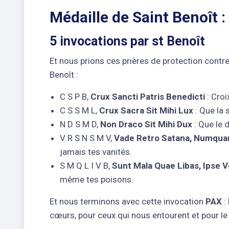
Médaille de Saint Benoît : 
5 invocations par st Benoît
Et nous prions ces prières de protection contre
Benoît :
C S P B,
Crux Sancti Patris Benedicti
: Croi
C S S M L,
Crux Sacra Sit Mihi Lux
: Que la 
N D S M D,
Non Draco Sit Mihi Dux
: Que le 
V R S N S M V,
Vade Retro Satana, Numqua
jamais tes vanités.
S M Q L I V B,
Sunt Mala Quae Libas, Ipse 
même tes poisons.
Et nous terminons avec cette invocation
PAX
:
cœurs, pour ceux qui nous entourent et pour l