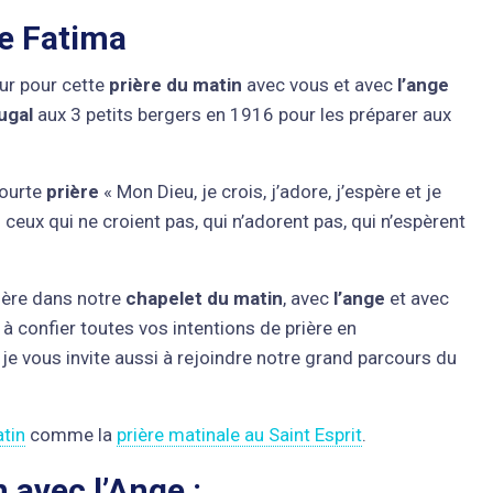
de Fatima
our pour cette
prière du matin
avec vous et avec
l’ange
ugal
aux 3 petits bergers en 1916 pour les préparer aux
courte
prière
« Mon Dieu, je crois, j’adore, j’espère et je
ux qui ne croient pas, qui n’adorent pas, qui n’espèrent
ière dans notre
chapelet du matin
, avec
l’ange
et avec
 à confier toutes vos intentions de prière en
 je vous invite aussi à rejoindre notre grand parcours du
atin
comme la
prière matinale au Saint Esprit
.
 avec l’Ange :