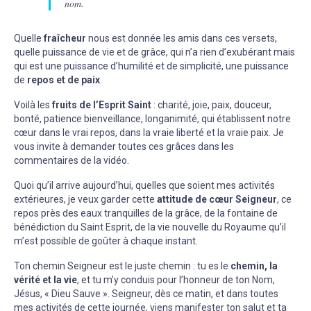
nom.
Quelle
fraîcheur
nous est donnée les amis dans ces versets,
quelle puissance de vie et de grâce, qui n’a rien d’exubérant mais
qui est une puissance d’humilité et de simplicité, une puissance
de
repos et de paix
.
Voilà les
fruits de l’Esprit Saint
: charité, joie, paix, douceur,
bonté, patience bienveillance, longanimité, qui établissent notre
cœur dans le vrai repos, dans la vraie liberté et la vraie paix. Je
vous invite à demander toutes ces grâces dans les
commentaires de la vidéo.
Quoi qu’il arrive aujourd’hui, quelles que soient mes activités
extérieures, je veux garder cette
attitude de cœur Seigneur
, ce
repos près des eaux tranquilles de la grâce, de la fontaine de
bénédiction du Saint Esprit, de la vie nouvelle du Royaume qu’il
m’est possible de goûter à chaque instant.
Ton chemin Seigneur est le juste chemin : tu es le
chemin, la
vérité et la vie
, et tu m’y conduis pour l’honneur de ton Nom,
Jésus, « Dieu Sauve ». Seigneur, dès ce matin, et dans toutes
mes activités de cette journée, viens manifester ton salut et ta