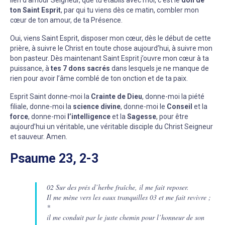
lien d’amour Seigneur, que tu établis avec moi, c’est le
don de
ton Saint Esprit
, par qui tu viens dès ce matin, combler mon
cœur de ton amour, de ta Présence.
Oui, viens Saint Esprit, disposer mon cœur, dès le début de cette
prière, à suivre le Christ en toute chose aujourd’hui, à suivre mon
bon pasteur. Dès maintenant Saint Esprit j’ouvre mon cœur à ta
puissance, à
tes 7 dons sacrés
dans lesquels je ne manque de
rien pour avoir l’âme comblé de ton onction et de ta paix.
Esprit Saint donne-moi la
Crainte de Dieu
, donne-moi la piété
filiale, donne-moi la
science divine
, donne-moi le
Conseil
et la
force
, donne-moi
l’intelligence
et la
Sagesse
, pour être
aujourd’hui un véritable, une véritable disciple du Christ Seigneur
et sauveur. Amen.
Psaume 23, 2-3
02 Sur des prés d’herbe fraîche, il me fait reposer.
Il me mène vers les eaux tranquilles 03 et me fait revivre ;
*
il me conduit par le juste chemin pour l’honneur de son