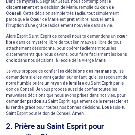
Dans ce mystère, Seigneur Jésus, nous contemplons
le
discernement
et la décision de Marie, remplie du
don de
Conseil
. Cette décision semble très facile, tout simplement
parce que le
Cœur
de Marie est
prêt
et libre, accueillant à
l’irruption d’une grâce radicalement nouvelle dans sa vie.
Alors Esprit Saint, Esprit de conseil nous te demandons un
cœur
libre
dans ce mystère, libre de tout lien mauvais, libre de tout
attachement désordonné, pour opérer facilement tous les
discernements que nous devons, pour faire facilement les
bons
choix
dans nos décisions, à l’école de la Vierge Marie.
Je vous propose de confier
les décisions des mamans
qui se
demandent si elles vont garder leur enfant, qu’elles reçoivent de
notre humble prière un
rayon de lumière
du Saint Esprit par le
don de Conseil. Je vous propose aussi de confier toutes les
mauvaises décisions que nous avons prises dans nos vies, pour
demander
pardon
au Saint Esprit, également de le
remercier
et
lui rendre grâce pour toutes nos bonnes décisions.
Loué
sois-tu,
Saint Esprit pour le don de Conseil. Amen.
2. Prière au Saint Esprit pour