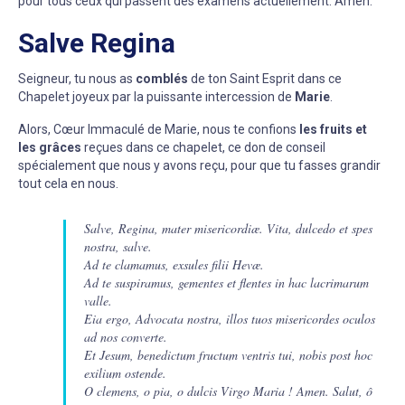
pour tous ceux qui passent des examens actuellement. Amen.
Salve Regina
Seigneur, tu nous as
comblés
de ton Saint Esprit dans ce
Chapelet joyeux par la puissante intercession de
Marie
.
Alors, Cœur Immaculé de Marie, nous te confions
les fruits et
les grâces
reçues dans ce chapelet, ce don de conseil
spécialement que nous y avons reçu, pour que tu fasses grandir
tout cela en nous.
Salve, Regina, mater misericordiæ. Vita, dulcedo et spes
nostra, salve.
Ad te clamamus, exsules filii Hevæ.
Ad te suspiramus, gementes et flentes in hac lacrimarum
valle.
Eia ergo, Advocata nostra, illos tuos misericordes oculos
ad nos converte.
Et Jesum, benedictum fructum ventris tui, nobis post hoc
exilium ostende.
O clemens, o pia, o dulcis Virgo Maria ! Amen. Salut, ô