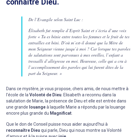
connaître Dieu.
De l’Evangile selon Saint Luc :
Élisabeth fut remplie d’Esprit Saint et s’écria d’une voix
forte « Tu es bénie entre toutes les femmes et le fruit de tes
entrailles est béni. D’où m’est-il donné que la Mère de
mon Seigneur vienne jusqu’à moi ? Car lorsque tes paroles
de salutations sont parvenues à mes oreilles, l’enfant a
tressailli d’allégresse en moi. Heureuse, celle qui a cru à
l’accomplissement des paroles qui lui furent dites de la
part du Seigneur. »
Dans ce mystère, je vous propose, chers amis, de nous mettre à
l’école de la
Volonté de Dieu
. Elisabeth a reconnu dans la
salutation de Marie, la présence de Dieu et elle est entrée dans
une grande
louange
à laquelle Marie a répondu par la louange
encore plus grande du
Magnificat
.
Que le don de Conseil puisse nous aider aujourd’hui à
reconnaître Dieu
qui parle, Dieu qui nous montre sa Volonté
d’amour et à la suivre avec
joie
.