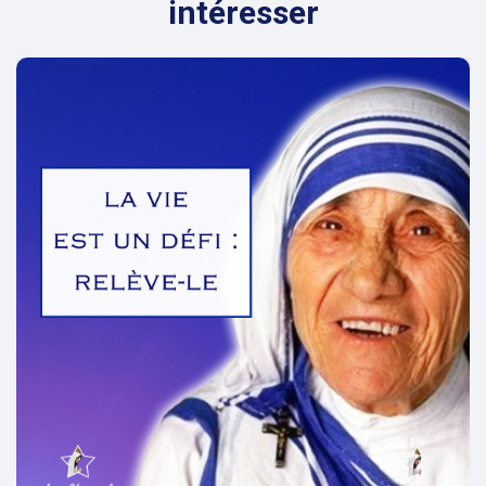
intéresser
evious