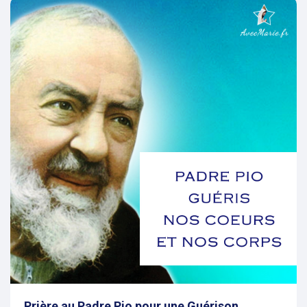
evious
Prière au Padre Pio pour une Guérison