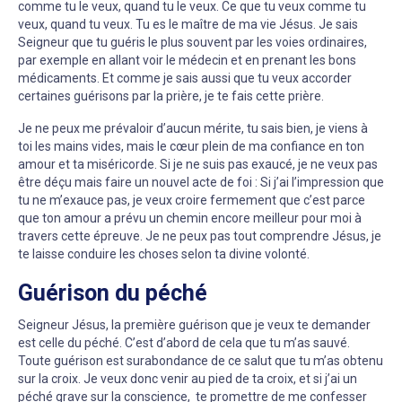
comme tu le veux, quand tu le veux. Ce que tu veux comme tu
veux, quand tu veux. Tu es le maître de ma vie Jésus. Je sais
Seigneur que tu guéris le plus souvent par les voies ordinaires,
par exemple en allant voir le médecin et en prenant les bons
médicaments. Et comme je sais aussi que tu veux accorder
certaines guérisons par la prière, je te fais cette prière.
Je ne peux me prévaloir d’aucun mérite, tu sais bien, je viens à
toi les mains vides, mais le cœur plein de ma confiance en ton
amour et ta miséricorde. Si je ne suis pas exaucé, je ne veux pas
être déçu mais faire un nouvel acte de foi : Si j’ai l’impression que
tu ne m’exauce pas, je veux croire fermement que c’est parce
que ton amour a prévu un chemin encore meilleur pour moi à
travers cette épreuve. Je ne peux pas tout comprendre Jésus, je
te laisse conduire les choses selon ta divine volonté.
Guérison du péché
Seigneur Jésus, la première guérison que je veux te demander
est celle du péché. C’est d’abord de cela que tu m’as sauvé.
Toute guérison est surabondance de ce salut que tu m’as obtenu
sur la croix. Je veux donc venir au pied de ta croix, et si j’ai un
péché grave sur la conscience, te promettre de me confesser