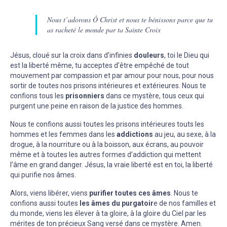
Nous t’adorons Ô Christ et nous te bénissons parce que tu
as racheté le monde par ta Sainte Croix
Jésus, cloué sur la croix dans d’infinies
douleurs
, toi le Dieu qui
est la liberté même, tu acceptes d’être empêché de tout
mouvement par compassion et par amour pour nous, pour nous
sortir de toutes nos prisons intérieures et extérieures. Nous te
confions tous les
prisonniers
dans ce mystère, tous ceux qui
purgent une peine en raison de la justice des hommes.
Nous te confions aussi toutes les prisons intérieures touts les
hommes et les femmes dans les
addictions
au jeu, au sexe, à la
drogue, à la nourriture ou à la boisson, aux écrans, au pouvoir
même et à toutes les autres formes d’addiction qui mettent
l’âme en grand danger. Jésus, la vraie liberté est en toi, la liberté
qui purifie nos âmes.
Alors, viens libérer, viens
purifier toutes ces âmes
. Nous te
confions aussi toutes
les âmes du purgatoir
e de nos familles et
du monde, viens les élever à ta gloire, à la gloire du Ciel par les
mérites de ton précieux Sang versé dans ce mystère. Amen.