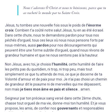
Nous t’adorons Ô Christ et nous te bénissons, parce que tu
as racheté le monde par ta Sainte Croix.
Jésus, tu tombes une nouvelle fois sous le poids de
l’énorme
croix
. Combien t’a coûté notre salut Jésus, tu en as été écrasé.
Dans cette chute, nous te demandons pardon pour tous nos
péchés d’orgueil, tous ces lieux où nous nous pensons forts par
nous-mêmes, aussi
pardon
pour nos découragements qui
peuvent être une forme subtile d’orgueil, quand nous rêvons de
grandeur humaine et que ne nous sentons pas à la hauteur.
Non Jésus, avec toi, je choisis
l’humilité
, cette humilité de faire
les petits pas du quotidien, ni trop, ni trop peu, mais tout
simplement ce que tu attends de moi, ce que je discerne de ta
Volonté d’amour et de paix pour moi. Je n’ai pas choisi un chemin
de grandeur dit le psaume ni de merveilles qui me dépassent,
non mais
je tiens mon âme en paix et silence
… amen.
Seigneur par ton précieux sang versé dans cette 2ème chute,
chasse tout orgueil de ma vie, donne-moi ton humilité. Et je vous
propose, les amis, de confier nos
gouvernants
et responsables