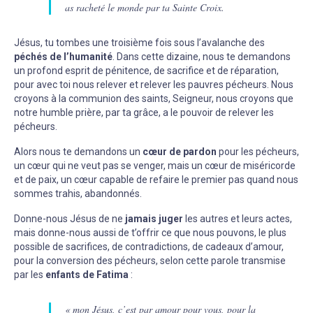
as racheté le monde par ta Sainte Croix.
Jésus, tu tombes une troisième fois sous l’avalanche des
péchés de l’humanité
. Dans cette dizaine, nous te demandons
un profond esprit de pénitence, de sacrifice et de réparation,
pour avec toi nous relever et relever les pauvres pécheurs. Nous
croyons à la communion des saints, Seigneur, nous croyons que
notre humble prière, par ta grâce, a le pouvoir de relever les
pécheurs.
Alors nous te demandons un
cœur de pardon
pour les pécheurs,
un cœur qui ne veut pas se venger, mais un cœur de miséricorde
et de paix, un cœur capable de refaire le premier pas quand nous
sommes trahis, abandonnés.
Donne-nous Jésus de ne
jamais juger
les autres et leurs actes,
mais donne-nous aussi de t’offrir ce que nous pouvons, le plus
possible de sacrifices, de contradictions, de cadeaux d’amour,
pour la conversion des pécheurs, selon cette parole transmise
par les
enfants de Fatima
:
« mon Jésus, c’est par amour pour vous, pour la