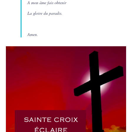
A mon âme fais obtenir
La gloire du paradis.
Amen.