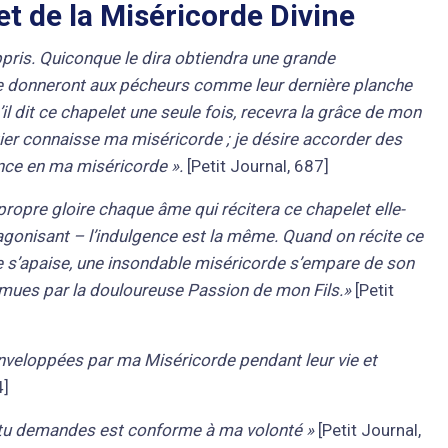
t de la Miséricorde Divine
ppris. Quiconque le dira obtiendra une grande
 le donneront aux pécheurs comme leur dernière planche
’il dit ce chapelet une seule fois, recevra la grâce de mon
tier connaisse ma miséricorde ; je désire accorder des
nce en ma miséricorde ».
[Petit Journal, 687]
propre gloire chaque âme qui récitera ce chapelet elle-
 agonisant – l’indulgence est la même. Quand on récite ce
ne s’apaise, une insondable miséricorde s’empare de son
émues par la douloureuse Passion de mon Fils.»
[Petit
enveloppées par ma Miséricorde pendant leur vie et
4]
ue tu demandes est conforme à ma volonté »
[Petit Journal,