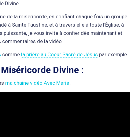
e Divine.
ne de la miséricorde, en confiant chaque fois un groupe
à Sainte Faustine, et à travers elle à toute l’Église, à
s puissante, je vous invite à confier dès maintenant et
es commentaires de la vidéo.
s
comme
la prière au Coeur Sacré de Jésus
par exemple.
 Miséricorde Divine :
ans
ma chaîne vidéo Avec Marie
: