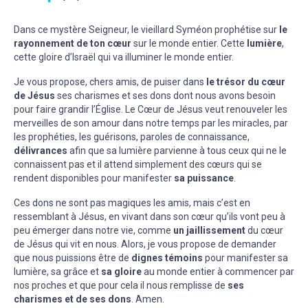
Dans ce mystère Seigneur, le vieillard Syméon prophétise sur
le
rayonnement de ton cœur
sur le monde entier. Cette
lumière
,
cette gloire d’Israël qui va illuminer le monde entier.
Je vous propose, chers amis, de puiser dans
le trésor du cœur
de Jésus
ses charismes et ses dons dont nous avons besoin
pour faire grandir l’Église. Le Cœur de Jésus veut renouveler les
merveilles de son amour dans notre temps par les miracles, par
les prophéties, les guérisons, paroles de connaissance,
délivrances
afin que sa lumière parvienne à tous ceux qui ne le
connaissent pas et il attend simplement des cœurs qui se
rendent disponibles pour manifester
sa puissance
.
Ces dons ne sont pas magiques les amis, mais c’est en
ressemblant à Jésus, en vivant dans son cœur qu’ils vont peu à
peu émerger dans notre vie, comme
un jaillissement
du cœur
de Jésus qui vit en nous. Alors, je vous propose de demander
que nous puissions être de
dignes témoins
pour manifester sa
lumière, sa grâce et
sa gloire
au monde entier à commencer par
nos proches et que pour cela il nous remplisse de
ses
charismes et de ses dons
. Amen.