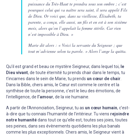
puissance du Très-Haut te prendra sous son ombre ; c’est
pourquoi celui qui va naître sera saint, il sera appelé Fils
de Dieu. Or voici que, dans sa vieillesse, Élisabeth, ta
parente, a conçu, elle aussi, un fils et en est à son sixième
mois, alors qu’on l’appelait la femme stérile. Car rien
n’est impossible à Dieu. »
Marie dit alors : « Voici la servante du Seigneur ; que
tout m’advienne selon ta parole. » Alors l’ange la quitta.
Qu’il est grand et beau ce mystère Seigneur, dans lequel toi,
le
Dieu vivant
, de toute éternité tu prends chair dans le temps, tu
t’incarnes dans le sein de Marie, tu prends
un cœur de chair
.
Dans la Bible, chers amis, le Cœur est comme le centre et la
synthèse de toute la personne, c’est le lieu des émotions, de
l’intelligence, de
l’amour
, de la vie humaine.
A partir de l’Annonciation, Seigneur, tu as
un cœur humain
, c’est-
à-dire que tu connais l’humanité de l’intérieur. Tu viens
rejoindre
notre humanité
dans tout ce qu’elle est, toutes ses joies, toutes
ses peines, dans ses évènements quotidiens les plus banals
comme les plus exceptionnels. Chers amis, le Seigneur vient à