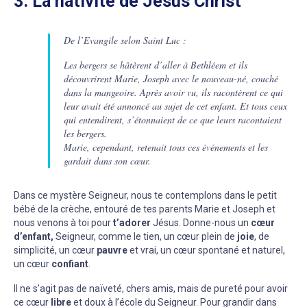
3. La nativité de Jésus Christ
De l’Evangile selon Saint Luc :
Les bergers se hâtèrent d’aller à Bethléem et ils
découvrirent Marie, Joseph avec le nouveau-né, couché
dans la mangeoire. Après avoir vu, ils racontèrent ce qui
leur avait été annoncé au sujet de cet enfant. Et tous ceux
qui entendirent, s’étonnaient de ce que leurs racontaient
les bergers.
Marie, cependant, retenait tous ces événements et les
gardait dans son cœur.
Dans ce mystère Seigneur, nous te contemplons dans le petit
bébé de la crèche, entouré de tes parents Marie et Joseph et
nous venons à toi pour
t’adorer
Jésus. Donne-nous un
cœur
d’enfant,
Seigneur, comme le tien, un cœur plein de
joie
, de
simplicité, un cœur
pauvre
et vrai, un cœur spontané et naturel,
un cœur
confiant
.
Il ne s’agit pas de naïveté, chers amis, mais de pureté pour avoir
ce cœur
libre
et doux à l’école du Seigneur. Pour grandir dans