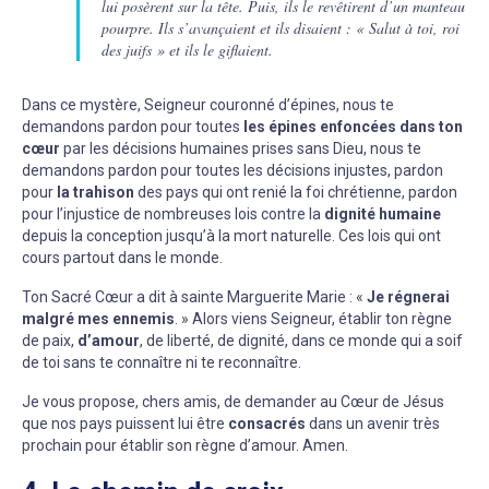
lui posèrent sur la tête. Puis, ils le revêtirent d’un manteau
pourpre. Ils s’avançaient et ils disaient : « Salut à toi, roi
des juifs » et ils le giflaient.
Dans ce mystère, Seigneur couronné d’épines, nous te
demandons pardon pour toutes
les épines enfoncées dans ton
cœur
par les décisions humaines prises sans Dieu, nous te
demandons pardon pour toutes les décisions injustes, pardon
pour
la trahison
des pays qui ont renié la foi chrétienne, pardon
pour l’injustice de nombreuses lois contre la
dignité humaine
depuis la conception jusqu’à la mort naturelle. Ces lois qui ont
cours partout dans le monde.
Ton Sacré Cœur a dit à sainte Marguerite Marie : «
Je régnerai
malgré mes ennemis
. » Alors viens Seigneur, établir ton règne
de paix,
d’amour
, de liberté, de dignité, dans ce monde qui a soif
de toi sans te connaître ni te reconnaître.
Je vous propose, chers amis, de demander au Cœur de Jésus
que nos pays puissent lui être
consacrés
dans un avenir très
prochain pour établir son règne d’amour. Amen.