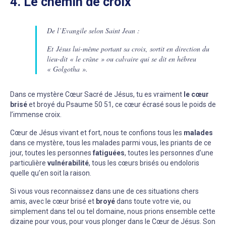
4. Le chemin de croix
De l’Evangile selon Saint Jean :
Et Jésus lui-même portant sa croix, sortit en direction du
lieu-dit « le crâne » ou calvaire qui se dit en hébreu
« Golgotha ».
Dans ce mystère Cœur Sacré de Jésus, tu es vraiment
le cœur
brisé
et broyé du Psaume 50 51, ce cœur écrasé sous le poids de
l’immense croix.
Cœur de Jésus vivant et fort, nous te confions tous les
malades
dans ce mystère, tous les malades parmi vous, les priants de ce
jour, toutes les personnes
fatiguées
, toutes les personnes d’une
particulière
vulnérabilité
, tous les cœurs brisés ou endoloris
quelle qu’en soit la raison.
Si vous vous reconnaissez dans une de ces situations chers
amis, avec le cœur brisé et
broyé
dans toute votre vie, ou
simplement dans tel ou tel domaine, nous prions ensemble cette
dizaine pour vous, pour vous plonger dans le Cœur de Jésus. Son