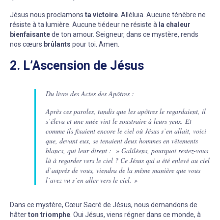
Jésus nous proclamons
ta victoire
. Alléluia. Aucune ténèbre ne
résiste à ta lumière. Aucune tiédeur ne résiste à
la chaleur
bienfaisante
de ton amour. Seigneur, dans ce mystère, rends
nos cœurs
brûlants
pour toi. Amen.
2. L’Ascension de Jésus
Du livre des Actes des Apôtres :
Après ces paroles, tandis que les apôtres le regardaient, il
s’éleva et une nuée vint le soustraire à leurs yeux. Et
comme ils fixaient encore le ciel où Jésus s’en allait, voici
que, devant eux, se tenaient deux hommes en vêtements
blancs, qui leur dirent : » Galiléens, pourquoi restez-vous
là à regarder vers le ciel ? Ce Jésus qui a été enlevé au ciel
d’auprès de vous, viendra de la même manière que vous
l’avez vu s’en aller vers le ciel. »
Dans ce mystère, Cœur Sacré de Jésus, nous demandons de
hâter
ton triomphe
. Oui Jésus, viens régner dans ce monde, à