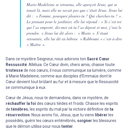
Marie-Madeleine se retourna, elle aperçoit Jésus, qui se
tenait là, mais elle ne savait pas que c’était Jésus. Jésus lui
dit : » Femme, pourquoi pleures-tu ? Qui cherches-tu ? ».
Le prenant pour le jardinier, elle lui répond : « Si c’est toi
qui l’as emporté, dis-moi où tu l’as déposé et moi, j’irai le
prendre. » Jésus lui dit alors : » Marie ». S’étant
retournée, elle lui dit en hébreu » Rabbouni » c’est-à-dire
« Maître ».
Dans ce mystère Seigneur, nous adorons ton
Sacré Cœur
Ressuscité
. Alléluia. Ce Cœur divin, chers amis, chasse toute
tristesse
de nos cœurs, il nous communique sa lumière, comme
à Marie Madeleine, comme aux disciples d’Emmaüs dont le
Cœur devient tout brûlant au fur et à mesure que le Ressuscité
se communique à eux.
Cœur de Jésus, nous te demandons, dans ce mystère, de
réchauffer la foi
des cœurs tièdes et froids. Chasse les esprits
de
ténèbres
, les esprits du mal par la victoire définitive de
ta
résurrection
. Nous avons foi, Jésus, que tu viens
libérer
les
possédés, guérir les cœurs enténébrés,
soigner
les blessures
que le démon utilise pour nous
tenter
.