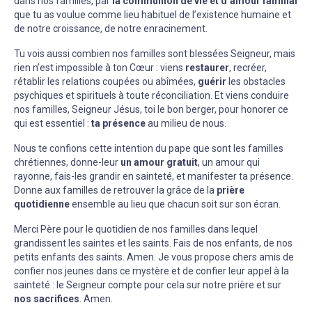
dans nos familles, par
la communion de vie et d’amour familial
que tu as voulue comme lieu habituel de l’existence humaine et
de notre croissance, de notre enracinement.
Tu vois aussi combien nos familles sont blessées Seigneur, mais
rien n’est impossible à ton Cœur : viens
restaurer
, recréer,
rétablir les relations coupées ou abîmées,
guérir
les obstacles
psychiques et spirituels à toute réconciliation. Et viens conduire
nos familles, Seigneur Jésus, toi le bon berger, pour honorer ce
qui est essentiel :
ta présence
au milieu de nous.
Nous te confions cette intention du pape que sont les familles
chrétiennes, donne-leur
un amour gratuit
, un amour qui
rayonne, fais-les grandir en sainteté, et manifester ta présence.
Donne aux familles de retrouver la grâce de la
prière
quotidienne
ensemble au lieu que chacun soit sur son écran.
Merci Père pour le quotidien de nos familles dans lequel
grandissent les saintes et les saints. Fais de nos enfants, de nos
petits enfants des saints. Amen. Je vous propose chers amis de
confier nos jeunes dans ce mystère et de confier leur appel à la
sainteté : le Seigneur compte pour cela sur notre prière et sur
nos sacrifices
. Amen.