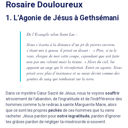
Rosaire Douloureux
1. L’Agonie de Jésus à Gethsémani
De l’Evangile selon Saint Luc :
Jésus s’écarta à la distance d’un jet de pierres environ,
s’étant mis à genou, il priait en disant : » Père, si tu le
veux, éloigne de moi cette coupe, cependant que soit faite
non pas ma volonté mais la tienne. » Alors du ciel, lui
apparut un ange qui le réconfortait. Entré en agonie, Jésus
priait avec plus d’insistance et sa sueur devint comme des
gouttes de sang qui tombaient sur la terre.
Dans ce mystère Cœur Sacré de Jésus, nous te voyons
souffrir
atrocement de l’abandon, de l’ingratitude et de l’indifférence des
hommes comme tu le rediras à sainte Marguerite Marie, alors
que ce sont les propres
péchés
de ces hommes que tu viens
racheter. Jésus pardon pour
notre ingratitude
, pardon d’ignorer
tes grâces pardon de négliger ta miséricorde si souvent.