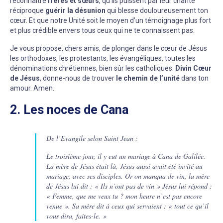
reconnaître
frères et sœurs
, qu’ils puissent par leur charité
réciproque
guérir la désunion
qui blesse douloureusement ton
cœur. Et que notre Unité soit le moyen d’un témoignage plus fort
et plus crédible envers tous ceux qui ne te connaissent pas.
Je vous propose, chers amis, de plonger dans le cœur de Jésus
les orthodoxes, les protestants, les évangéliques, toutes les
dénominations chrétiennes, bien sûr les catholiques.
Divin Cœur
de Jésus
, donne-nous de trouver
le chemin de l’unité
dans ton
amour. Amen.
2. Les noces de Cana
De l’Evangile selon Saint Jean :
Le troisième jour, il y eut un mariage à Cana de Galilée.
La mère de Jésus était là, Jésus aussi avait été invité au
mariage, avec ses disciples. Or on manqua de vin, la mère
de Jésus lui dit : « Ils n’ont pas de vin » Jésus lui répond :
« Femme, que me veux tu ? mon heure n’est pas encore
venue ». Sa mère dit à ceux qui servaient : « tout ce qu’il
vous dira, faites-le. »