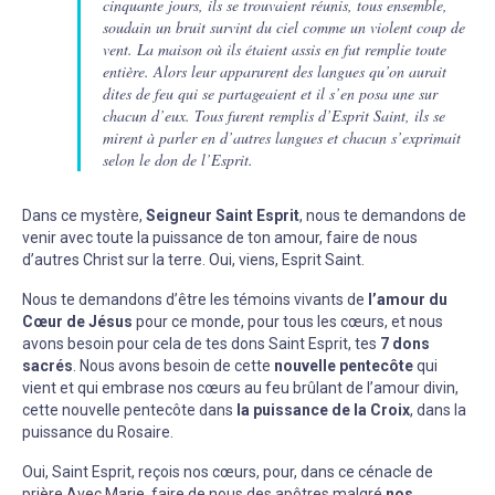
cinquante jours, ils se trouvaient réunis, tous ensemble,
soudain un bruit survint du ciel comme un violent coup de
vent. La maison où ils étaient assis en fut remplie toute
entière. Alors leur apparurent des langues qu’on aurait
dites de feu qui se partageaient et il s’en posa une sur
chacun d’eux. Tous furent remplis d’Esprit Saint, ils se
mirent à parler en d’autres langues et chacun s’exprimait
selon le don de l’Esprit.
Dans ce mystère,
Seigneur Saint Esprit
, nous te demandons de
venir avec toute la puissance de ton amour, faire de nous
d’autres Christ sur la terre. Oui, viens, Esprit Saint.
Nous te demandons d’être les témoins vivants de
l’amour du
Cœur de Jésus
pour ce monde, pour tous les cœurs, et nous
avons besoin pour cela de tes dons Saint Esprit, tes
7 dons
sacrés
. Nous avons besoin de cette
nouvelle pentecôte
qui
vient et qui embrase nos cœurs au feu brûlant de l’amour divin,
cette nouvelle pentecôte dans
la puissance de la Croix
, dans la
puissance du Rosaire.
Oui, Saint Esprit, reçois nos cœurs, pour, dans ce cénacle de
prière Avec Marie, faire de nous des apôtres malgré
nos