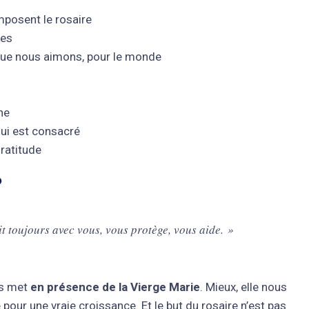
mposent le rosaire
res
 que nous aimons, pour le monde
ne
lui est consacré
ratitude
?
it toujours avec vous, vous protège, vous aide. »
us met
en présence de la Vierge Marie
. Mieux, elle nous
e pour une vraie croissance. Et le but du rosaire n’est pas