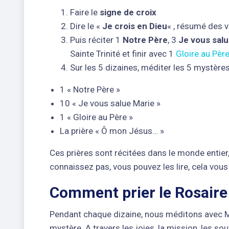
Faire le
signe de croix
Dire le «
Je crois en Dieu
« , résumé des 
Puis réciter 1
Notre Père
, 3
Je vous sal
Sainte Trinité et finir avec 1
Gloire au Pèr
Sur les 5 dizaines, méditer les 5 mystères
1 « Notre Père »
10 « Je vous salue Marie »
1 « Gloire au Père »
La prière « Ô mon Jésus… »
Ces prières sont récitées dans le monde entier,
connaissez pas, vous pouvez les lire, cela vous 
Comment prier le Rosaire
Pendant chaque dizaine, nous méditons avec Mar
mystère. A travers les joies, la mission, les so