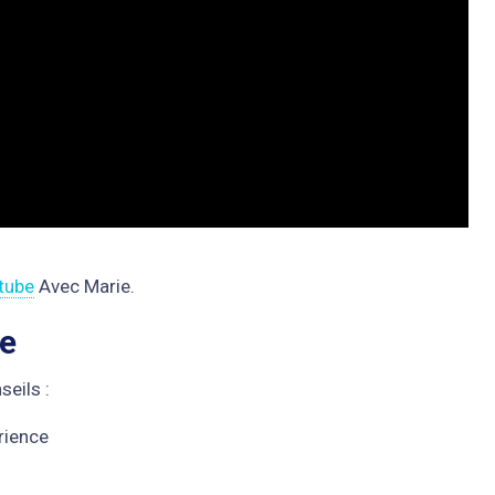
tube
Avec Marie.
re
seils :
rience