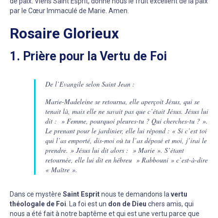
de paix. Viens Saint Esprit, donne nous le fruit excellent de la paix
par le Cœur Immaculé de Marie. Amen.
Rosaire Glorieux
1. Prière pour la Vertu de Foi
De l’Evangile selon Saint Jean :
Marie-Madeleine se retourna, elle aperçoit Jésus, qui se
tenait là, mais elle ne savait pas que c’était Jésus. Jésus lui
dit : » Femme, pourquoi pleures-tu ? Qui cherches-tu ? ».
Le prenant pour le jardinier, elle lui répond : « Si c’est toi
qui l’as emporté, dis-moi où tu l’as déposé et moi, j’irai le
prendre. » Jésus lui dit alors : » Marie ». S’étant
retournée, elle lui dit en hébreu » Rabbouni » c’est-à-dire
« Maître ».
Dans ce mystère
Saint Esprit
nous te demandons la
vertu
théologale de Foi
. La foi est un
don de Dieu
chers amis, qui
nous a été fait à notre baptême et qui est une vertu parce que