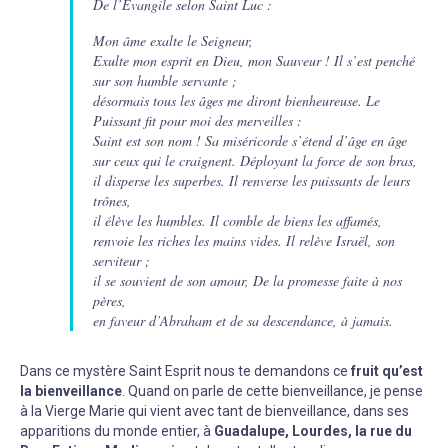
De l’Evangile selon Saint Luc :
Mon âme exalte le Seigneur,
Exulte mon esprit en Dieu, mon Sauveur ! Il s’est penché
sur son humble servante ;
désormais tous les âges me diront bienheureuse. Le
Puissant fit pour moi des merveilles :
Saint est son nom ! Sa miséricorde s’étend d’âge en âge
sur ceux qui le craignent. Déployant la force de son bras,
il disperse les superbes. Il renverse les puissants de leurs
trônes,
il élève les humbles. Il comble de biens les affamés,
renvoie les riches les mains vides. Il relève Israël, son
serviteur ;
il se souvient de son amour, De la promesse faite à nos
pères,
en faveur d’Abraham et de sa descendance, à jamais.
Dans ce mystère Saint Esprit nous te demandons ce
fruit qu’est
la bienveillance
. Quand on parle de cette bienveillance, je pense
à la Vierge Marie qui vient avec tant de bienveillance, dans ses
apparitions du monde entier, à
Guadalupe, Lourdes, la rue du