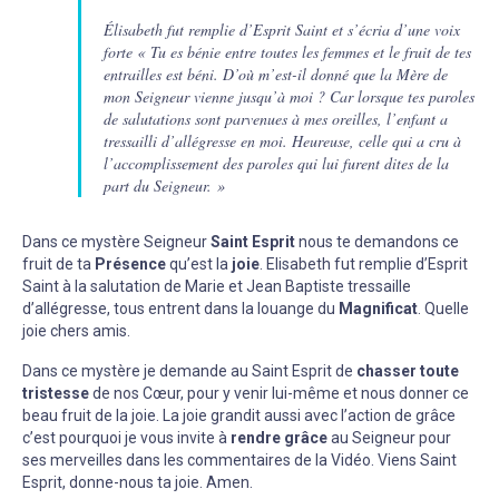
Élisabeth fut remplie d’Esprit Saint et s’écria d’une voix
forte « Tu es bénie entre toutes les femmes et le fruit de tes
entrailles est béni. D’où m’est-il donné que la Mère de
mon Seigneur vienne jusqu’à moi ? Car lorsque tes paroles
de salutations sont parvenues à mes oreilles, l’enfant a
tressailli d’allégresse en moi. Heureuse, celle qui a cru à
l’accomplissement des paroles qui lui furent dites de la
part du Seigneur. »
Dans ce mystère Seigneur
Saint Esprit
nous te demandons ce
fruit de ta
Présence
qu’est la
joie
. Elisabeth fut remplie d’Esprit
Saint à la salutation de Marie et Jean Baptiste tressaille
d’allégresse, tous entrent dans la louange du
Magnificat
. Quelle
joie chers amis.
Dans ce mystère je demande au Saint Esprit de
chasser toute
tristesse
de nos Cœur, pour y venir lui-même et nous donner ce
beau fruit de la joie. La joie grandit aussi avec l’action de grâce
c’est pourquoi je vous invite à
rendre grâce
au Seigneur pour
ses merveilles dans les commentaires de la Vidéo. Viens Saint
Esprit, donne-nous ta joie. Amen.