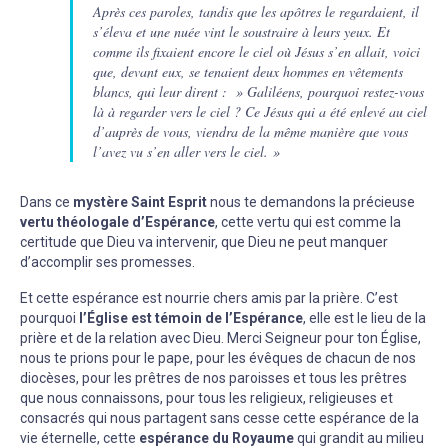
Après ces paroles, tandis que les apôtres le regardaient, il
s’éleva et une nuée vint le soustraire à leurs yeux. Et
comme ils fixaient encore le ciel où Jésus s’en allait, voici
que, devant eux, se tenaient deux hommes en vêtements
blancs, qui leur dirent : » Galiléens, pourquoi restez-vous
là à regarder vers le ciel ? Ce Jésus qui a été enlevé au ciel
d’auprès de vous, viendra de la même manière que vous
l’avez vu s’en aller vers le ciel. »
Dans ce
mystère Saint Esprit
nous te demandons la précieuse
vertu théologale d’Espérance
, cette vertu qui est comme la
certitude que Dieu va intervenir, que Dieu ne peut manquer
d’accomplir ses promesses.
Et cette espérance est nourrie chers amis par la prière. C’est
pourquoi
l’Église est témoin de l’Espérance
, elle est le lieu de la
prière et de la relation avec Dieu. Merci Seigneur pour ton Église,
nous te prions pour le pape, pour les évêques de chacun de nos
diocèses, pour les prêtres de nos paroisses et tous les prêtres
que nous connaissons, pour tous les religieux, religieuses et
consacrés qui nous partagent sans cesse cette espérance de la
vie éternelle, cette
espérance du Royaume
qui grandit au milieu