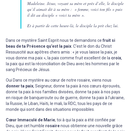
Madeleine. Jésus, voyant sa mère et près d’elle, le disciple
qu’il aimait dit à sa mère : » femme, voici ton fils » puis
il dit au disciple « voici ta mère ».
Et à partir de cette heure-là, le disciple la prit chez lui.
Dans ce mystère Saint Esprit nous te demandons ce
fruit si
beau de ta Présence qu’est la paix
. C’est le don du Christ
Ressuscité aux apôtres chers amis : « je vous laisse la paix, je
vous donne ma paix », la paix comme fruit excellent de la
croix
,
la paix qui est la réconciliation de Dieu avec les hommes par le
sang Précieux de Jésus.
Oui Dans ce mystère au cœur de notre rosaire, viens nous
donner ta paix
, Seigneur, donne ta paix à nos cœurs éprouvés,
donne ta paix à nos familles divisées, donne ta paix à nos pays
en risque de banqueroute ou de guerre, donne ta paix à l’ukraine,
la Russie, le Liban, Haïti, le mali, la RDC, tous les pays de ce
monde qui sont dans des situations impossibles.
Cœur Immaculé de Marie
, toi à qui la paix a été confiée par
Dieu, que cet humble
rosaire
nous obtienne une nouvelle grâce