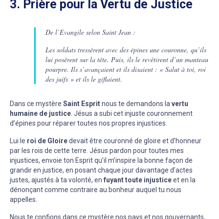
3. Prière pour la Vertu de Justice
De l’Evangile selon Saint Jean :
Les soldats tressèrent avec des épines une couronne, qu’ils
lui posèrent sur la tête. Puis, ils le revêtirent d’un manteau
pourpre. Ils s’avançaient et ils disaient : « Salut à toi, roi
des juifs » et ils le giflaient.
Dans ce mystère
Saint Esprit
nous te demandons la
vertu
humaine de justice
. Jésus a subi cet injuste couronnement
d’épines pour réparer toutes nos propres injustices.
Lui le
roi de Gloire
devait être couronné de gloire et d’honneur
par les rois de cette terre. Jésus pardon pour toutes mes
injustices, envoie ton Esprit qu’il m’inspire la bonne façon de
grandir en justice, en posant chaque jour davantage d’actes
justes, ajustés à ta volonté, en
fuyant toute injustice
et en la
dénonçant comme contraire au bonheur auquel tu nous
appelles.
Nous te confions dans ce mystère nos pays et nos gouvernants,