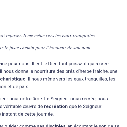
ait reposer. Il me mène vers les eaux tranquilles
 par le juste chemin pour l’honneur de son nom.
ce pour nous. Il est le Dieu tout puissant qui a créé
 Il nous donne la nourriture des prés d’herbe fraîche, une
ucharistique
. Il nous mène vers les eaux tranquilles, les
on et de paix.
heur pour notre âme. Le Seigneur nous recrée, nous
une véritable œuvre de
recréation
que le Seigneur
 instant de cette journée.
isser guider comme ses
disciples
, en écoutant le son de sa