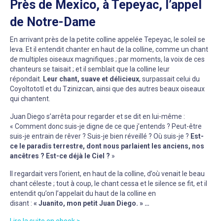
Près de Mexico, à Tepeyac, l’appel
de Notre-Dame
En arrivant près de la petite colline appelée Tepeyac, le soleil se
leva. Et il entendit chanter en haut de la colline, comme un chant
de multiples oiseaux magnifiques ; par moments, la voix de ces
chanteurs se taisait ; et il semblait que la colline leur
répondait.
Leur chant, suave et délicieux
, surpassait celui du
Coyoltototl et du Tzinizcan, ainsi que des autres beaux oiseaux
qui chantent.
Juan Diego s’arrêta pour regarder et se dit en lui-même :
« Comment donc suis-je digne de ce que j’entends ? Peut-être
suis-je entrain de rêver ? Suis-je bien réveillé ? Où suis-je ?
Est-
ce le paradis terrestre, dont nous parlaient les anciens, nos
ancêtres ? Est-ce déjà le Ciel ?
»
Il regardait vers l’orient, en haut de la colline, d’où venait le beau
chant céleste ; tout à coup, le chant cessa et le silence se fit, et il
entendit qu’on l’appelait du haut de la colline en
disant :
« Juanito, mon petit Juan Diego. » …