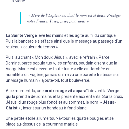
à Marie :
« Mère de l’Espérance, dont le nom est si doux, Protégez
notre France, Priez, priez pour nous »
La Sainte Vierge
lève les mains et les agite au fil du cantique.
Puis la banderole s’efface ainsi que le message au passage d’un
rouleau « couleur du temps ».
Puis, au chant « Mon doux Jésus », avec le refrain « Parce
Domine, parce populo tuo », les enfants, soudain disent que la
Vierge Marie est devenue toute triste « elle est tombée en
humilité » dit Eugène, jamais on n’a vu une pareille tristesse sur
un visage humain » ajoute-t-il, tout bouleversé.
A ce moment-là, une
croix rouge vif apparaît
devant la Vierge
qui la prend à deux mains et la présente aux enfants. Sur la croix,
Jésus, d’un rouge plus foncé et au sommet, le nom »
Jésus-
Christ
« , inscrit sur un bandeau à fond blanc.
Une petite étoile allume tour-à-tour les quatre bougies et se
place au-dessus de la couronne mariale.