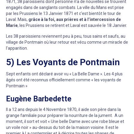
1871, 38 paroissiens dont personne n’a de nouvelles se trouvent
engagés dans de sanglants combats. La ville du Mans est prise
par les Prussiens le 13 Janvier 1871 et c’est bientôt le tour de
Laval. Mais,
grâce à la foi, aux prières et à l’intercession de
Marie
, les Prussiens se retirent et Laval est sauvée le 18 Janvier.
Les 38 paroissiens reviennent peu à peu, tous sains et saufs, au
village de Pontmain où leur retour est vécu comme un miracle de
l’apparition.
5) Les Voyants de Pontmain
Sept enfants ont déclaré avoir vu « La Belle Dame ». Les 4 plus
âgés ont été reconnus officiellement comme « les voyants de
Pontmain »
Eugène Barbedette
Il a 12 ans depuis le 4 Novembre 1870, il aide son père dans la
grange familiale pour préparer la nourriture de la jument. A un
moment, il sort et voit « Une belle Dame avec une robe bleue et
un voile noir » au-dessus du toit de la maison voisine. Il est le
premier à La contempler et à décrire toutes les phases de